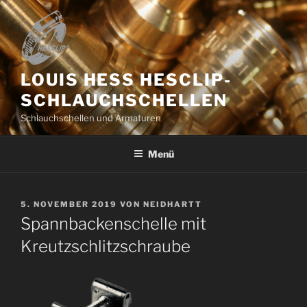
Zum
Inhalt
springen
LOUIS HESS HESCLIP-
SCHLAUCHSCHELLEN
Schlauchschellen und Armaturen
Menü
VERÖFFENTLICHT
5. NOVEMBER 2019
VON
NEIDHARTT
AM
Spannbackenschelle mit
Kreutzschlitzschraube