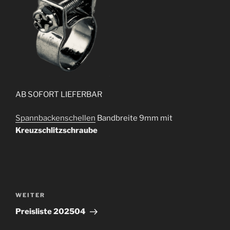
AB SOFORT LIEFERBAR
Spannbackenschellen
Bandbreite 9mm mit
Kreuzschlitzschraube
Beitragsnavigation
Nächster
WEITER
Beitrag
Preisliste 202504