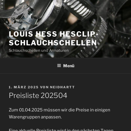
Zum
Inhalt
springen
LOUIS HESS HESCLIP-
SCHLAUCHSCHELLEN
Schlauchschellen und Armaturen
Menü
VERÖFFENTLICHT
1. MÄRZ 2025
VON
NEIDHARTT
AM
Preisliste 202504
Zum 01.04.2025 müssen wir die Preise in einigen
Warengruppen anpassen.
Eine aktuelle Preisliste wird in den nächsten Tagen