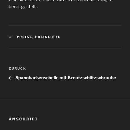
bereitgestellt.
SCHLAGWÖRTER
PREISE
,
PREISLISTE
Beitragsnavigation
Vorheriger
ZURÜCK
Beitrag
Spannbackenschelle mit Kreutzschlitzschraube
ANSCHRIFT