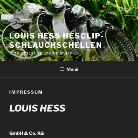
Zum
Inhalt
springen
LOUIS HESS HESCLIP-
SCHLAUCHSCHELLEN
Schlauchschellen und Armaturen
Menü
IMPRESSUM
LOUIS HESS
GmbH & Co. KG