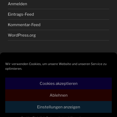
Anmelden
Eintrags-Feed
Kommentar-Feed
WordPress.org
NEWS
Wir verwenden Cookies, um unsere Website und unseren Service zu
Preisliste 202504
optimieren.
Spannbackenschelle mit Kreutzschlitzschraube
Cookies akzeptieren
Ablehnen
Datenschutzerklärung
Mit Stolz präsentiert von
Einstellungen anzeigen
WordPress