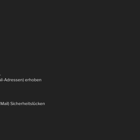
.
ail-Adressen) erhoben
-Mail) Sicherheitslücken