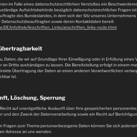
Ihnen im Falle eines datenschutzrechtlichen Verstoßes ein Beschwerdere
uständige Aufsichtsbehörde bezüglich datenschutzrechtlicher Fragen ist
tragte des Bundeslandes, in dem sich der Sitz unseres Unternehmens 
der Datenschutzbeauftragten sowie deren Kontaktdaten bereit:
de/DE/Infothek/Anschriften_Links/anschriften_links-node.html
.
übertragbarkeit
, Daten, die wir auf Grundlage Ihrer Einwilligung oder in Erfüllung eines 
er an Dritte aushändigen zu lassen. Die Bereitstellung erfolgt in einem 
direkte Übertragung der Daten an einen anderen Verantwortlichen verlange
hbar ist.
nft, Löschung, Sperrung
s Recht auf unentgeltliche Auskunft über Ihre gespeicherten personenb
 und den Zweck der Datenverarbeitung sowie ein Recht auf Berichtigun
.
en Fragen zum Thema personenbezogene Daten können Sie sich jederzeit
n Adresse an uns wenden.