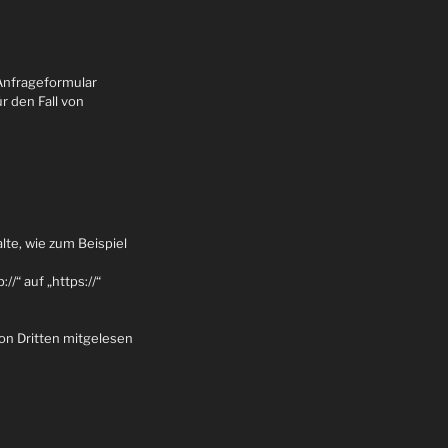
Anfrageformular
r den Fall von
lte, wie zum Beispiel
/“ auf „https://“
von Dritten mitgelesen